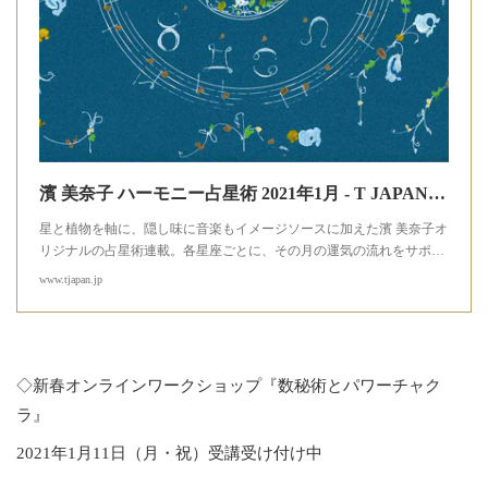
濱 美奈子 ハーモニー占星術 2021年1月 - T JAPAN:The New York Times Style Magazine 公式サイト
星と植物を軸に、隠し味に音楽もイメージソースに加えた濱 美奈子オ
リジナルの占星術連載。各星座ごとに、その月の運気の流れをサポ…
www.tjapan.jp
◇新春オンラインワークショップ『数秘術とパワーチャク
ラ』
2021年1月11日（月・祝）受講受け付け中