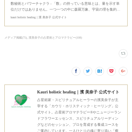
数秘術とパワーチャクラ - 「数」の持っている意味とは、量を示す単
位だけではありません。一つ一つの中に森羅万象、宇宙の理を集約…
kauri holistic healing｜濱 美奈子 公式サイト
メディア掲載
(
75
)
濱美奈子の占星術とアロマテラピー
(
108
)
Kauri holistic healing｜濱 美奈子 公式サイト
占星術家・スピリチュアルヒーラーの濱美奈子が主
宰する「カウリ・ホリスティック・ヒーリング」公
式サイト。占星術アロマテラピー®やニュージーラン
ドフラワーエッセンス、スピリチュアルリーディン
グなどのセッション、プロを育成する養成コースを
ご案内しています。一人ひとりの魂に寄り添い「癒