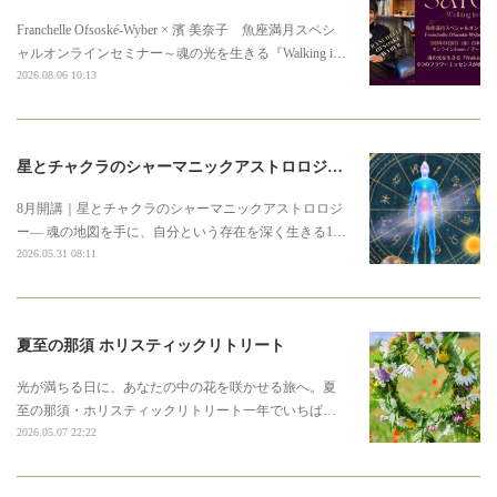
Franchelle Ofsoské-Wyber × 濱 美奈子 魚座満月スペシ
ャルオンラインセミナー～魂の光を生きる『Walking i…
2026.08.06 10:13
星とチャクラのシャーマニックアストロロジー3期募集のお知らせ
8月開講｜星とチャクラのシャーマニックアストロロジ
ー― 魂の地図を手に、自分という存在を深く生きる1…
2026.05.31 08:11
夏至の那須 ホリスティックリトリート
光が満ちる日に、あなたの中の花を咲かせる旅へ。夏
至の那須・ホリスティックリトリート一年でいちば…
2026.05.07 22:22