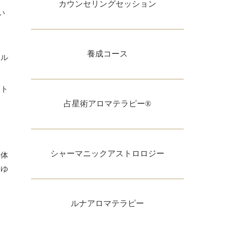
カウンセリングセッション
い
、
養成コース
ネル
フト
占星術アロマテラピー®
シャーマニックアストロロジー
具体
らゆ
ルナアロマテラピー