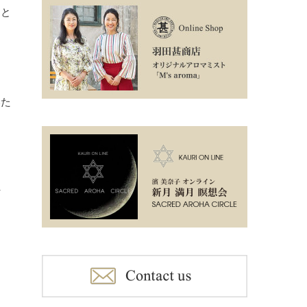
定と
いた
行