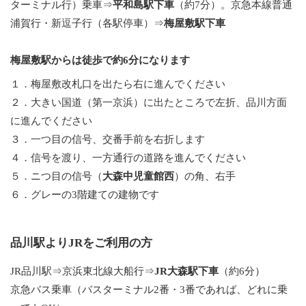
ターミナル行）乗車⇒
平和島駅下車
（約7分）。京急本線普通
浦賀行・新逗子行（各駅停車）⇒
梅屋敷駅下車
梅屋敷駅からは徒歩で約6分になります
１．梅屋敷改札口を出たら右に進んでください
２．大きい国道（第一京浜）に出たところで左折、品川方面
に進んでください
３．一つ目の信号、交番手前を右折します
４．信号を渡り、一方通行の道路を進んでください
５．ニつ目の信号（
大森中児童館西
）の角、右手
６．グレーの3階建ての建物です
品川駅よりJRをご利用の方
JR品川駅⇒京浜東北線大船行⇒
JR大森駅下車
（約6分）
京急バス乗車（バスターミナル2番・3番であれば、どれに乗