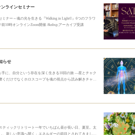
シャルオンラインセミナー
インセミナー～魂の光を生きる『Walking in Light©』6つのフラワ
10時オンラインZoom開催 /&nbsp;アーカイブ受講
知らせ
を手に、自分という存在を深く生きる10回の旅 ―星とチャク
磨くだけでなくホロスコープを魂の視点から読み解きチャ…
スティックリトリート一年でいちばん昼が長い日、夏至。太
し、新しい意識へ開く」エネルギーの節目とされてきまし…