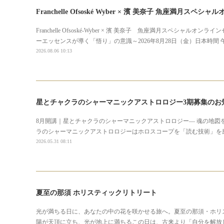
Franchelle Ofsoské Wyber × 濱 美奈子 魚座満月スペ
Franchelle Ofsoské-Wyber × 濱 美奈子 魚座満月スペシャルオンラ
ーエッセンスが導く「悟り」の意識～2026年8月28日（金）日本時間 午前
2026.08.06 10:13
星とチャクラのシャーマニックアストロロジー3期募集のお
8月開講｜星とチャクラのシャーマニックアストロロジー― 魂の地図
ラのシャーマニックアストロロジーはホロスコープを「読む技術」を
2026.05.31 08:11
夏至の那須 ホリスティックリトリート
光が満ちる日に、あなたの中の花を咲かせる旅へ。夏至の那須・ホリ
陽が天頂に立ち、光が地上に満ちるこの日は、古来より「自分を解放