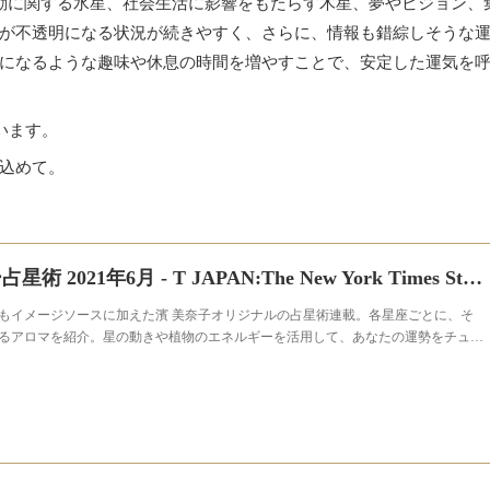
動に関する水星、社会生活に影響をもたらす木星、夢やビジョン、
が不透明になる状況が続きやすく、さらに、情報も錯綜しそうな
になるような趣味や休息の時間を増やすことで、安定した運気を
います。
込めて。
濱 美奈子 ハーモニー占星術 2021年6月 - T JAPAN:The New York Times Style Magazine 公式サイト
もイメージソースに加えた濱 美奈子オリジナルの占星術連載。各星座ごとに、そ
るアロマを紹介。星の動きや植物のエネルギーを活用して、あなたの運勢をチュ…