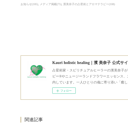
お知らせ
(
185
)
メディア掲載
(
75
)
濱美奈子の占星術とアロマテラピー
(
108
)
Kauri holistic healing｜濱 美奈子 公式サ
占星術家・スピリチュアルヒーラーの濱美奈子が
ピー®やニュージーランドフラワーエッセンス、
内しています。一人ひとりの魂に寄り添い「癒し
フォロー
関連記事