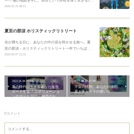
ー― 魂の地図を手に、自分という存在を深く生きる1…
2026.05.31 08:11
夏至の那須 ホリスティックリトリート
光が満ちる日に、あなたの中の花を咲かせる旅へ。夏
至の那須・ホリスティックリトリート一年でいちば…
2026.05.07 22:22
2022.01.06 15:06
2021.04.27 07:49
風の時代に生きるあなたをサ
宇宙の法則、あなたの法則、
ポートする『 エボリューショ
星とチャクラの使い方
ンサポート2022 』発売のお…
0
コメント