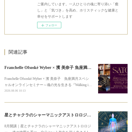
ご案内しています。一人ひとりの魂に寄り添い「癒
し」と「気づき」を高め、ホリスティックな健康と
幸せをサポートします
フォロー
関連記事
Franchelle Ofsoské Wyber × 濱 美奈子 魚座満月スペシャルオンラインセミナー
Franchelle Ofsoské-Wyber × 濱 美奈子 魚座満月スペシ
ャルオンラインセミナー～魂の光を生きる『Walking i…
2026.08.06 10:13
星とチャクラのシャーマニックアストロロジー3期募集のお知らせ
8月開講｜星とチャクラのシャーマニックアストロロジ