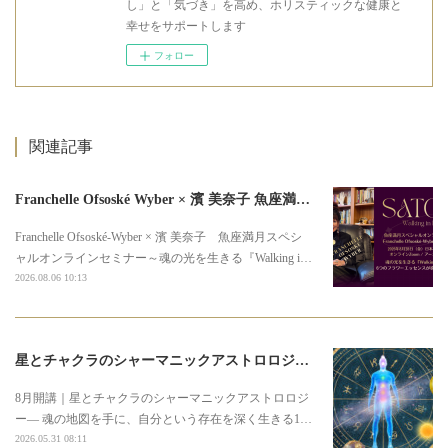
し」と「気づき」を高め、ホリスティックな健康と
幸せをサポートします
フォロー
関連記事
Franchelle Ofsoské Wyber × 濱 美奈子 魚座満月スペシャルオンラインセミナー
Franchelle Ofsoské-Wyber × 濱 美奈子 魚座満月スペシ
ャルオンラインセミナー～魂の光を生きる『Walking i…
2026.08.06 10:13
星とチャクラのシャーマニックアストロロジー3期募集のお知らせ
8月開講｜星とチャクラのシャーマニックアストロロジ
ー― 魂の地図を手に、自分という存在を深く生きる1…
2026.05.31 08:11