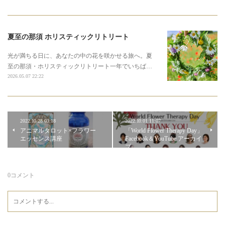
夏至の那須 ホリスティックリトリート
光が満ちる日に、あなたの中の花を咲かせる旅へ。夏
至の那須・ホリスティックリトリート一年でいちば…
2026.05.07 22:22
2022.10.28 03:18
2022.10.01 11:07
アニマルタロット×フラワー
「World Flower Therapy Day」
エッセンス講座
Facebook＆YouTube アーカイ
ブ
0
コメント