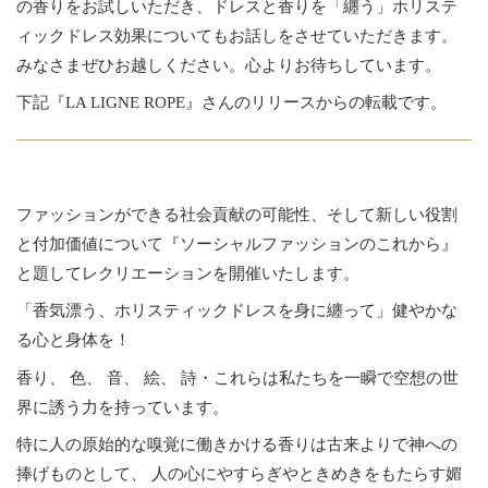
の香りをお試しいただき、ドレスと香りを「纏う」ホリステ
ィックドレス効果についてもお話しをさせていただきます。
みなさまぜひお越しください。心よりお待ちしています。
下記『LA LIGNE ROPE』さんのリリースからの転載です。
ファッションができる社会貢献の可能性、そして新しい役割
と付加価値について『ソーシャルファッションのこれから』
と題してレクリエーションを開催いたします。
「香気漂う、ホリスティックドレスを身に纏って」健やかな
る心と身体を！
香り、 色、 音、 絵、 詩・これらは私たちを一瞬で空想の世
界に誘う力を持っています。
特に人の原始的な嗅覚に働きかける香りは古来よりで神への
捧げものとして、 人の心にやすらぎやときめきをもたらす媚