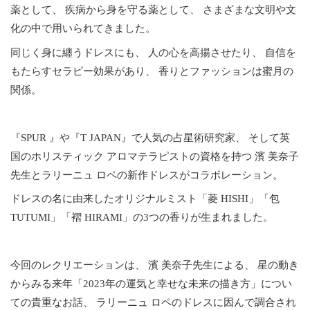
薬として、 疾病から身を守る薬として、 さまざまな文明や文
化の中で用いられてきました。
同じく身に纏うドレスにも、 人の心を高揚させたり、 自信を
もたらすセラピー効果があり、 香りとファッションは蜜月の
関係。
『SPUR 』や『T JAPAN』で人気の占星術研究家、 そして英
国のホリスティック アロマテラピストの資格を持つ 濱 美奈子
先生とラリーニュ ロペの新作ドレスがコラボレーション。
ドレスの名に由来したオリジナルミスト「菱 HISHI」「包
TUTUMI」「褶 HIRAMI」の3つの香りが生まれました。
今回のレクリエーションは、 濱 美奈子先生による、 星の動き
からみる来年「2023年の運気と幸せな未来の描き方」につい
ての貴重なお話、 ラリーニュ ロペのドレスに因んで調合され