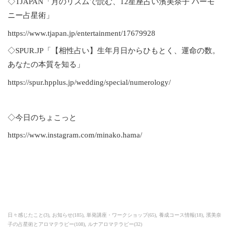
◇TJAPAN「月のリズムで読む、12星座占い濱美奈子 ハーモ
ニー占星術」
https://www.tjapan.jp/entertainment/17679928
◇SPUR.JP「【相性占い】生年月日からひもとく、運命の数。
あなたの本質を知る」
https://spur.hpplus.jp/wedding/special/numerology/
◇今日のちょこっと
https://www.instagram.com/minako.hama/
日々感じたこと
(
3
)
お知らせ
(
185
)
単発講座・ワークショップ
(
65
)
養成コース情報
(
18
)
濱美奈
子の占星術とアロマテラピー
(
108
)
ルナアロマテラピー
(
32
)