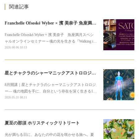
関連記事
Franchelle Ofsoské Wyber × 濱 美奈子 魚座満月スペシャルオンラインセミナー
Franchelle Ofsoské-Wyber × 濱 美奈子 魚座満月スペシ
ャルオンラインセミナー～魂の光を生きる『Walking i…
2026.08.06 10:13
星とチャクラのシャーマニックアストロロジー3期募集のお知らせ
8月開講｜星とチャクラのシャーマニックアストロロジ
ー― 魂の地図を手に、自分という存在を深く生きる1…
2026.05.31 08:11
夏至の那須 ホリスティックリトリート
光が満ちる日に、あなたの中の花を咲かせる旅へ。夏