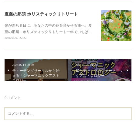
夏至の那須 ホリスティックリトリート
光が満ちる日に、あなたの中の花を咲かせる旅へ。夏
至の那須・ホリスティックリトリート一年でいちば…
2026.05.07 22:22
2024.06.14 00:29
2024.05.23 01:34
ティーチングサークルから始
星とチャクラのシャーマニッ
まる「シャーマニックアスト
クアストロロジー
ロロジー」
0
コメント