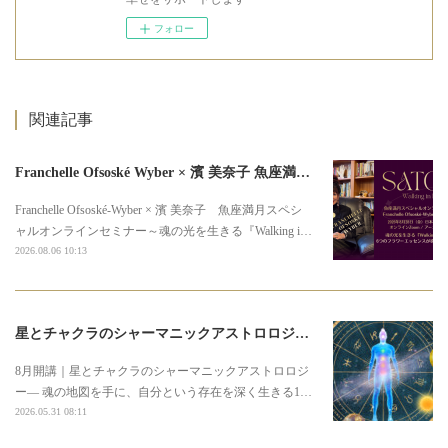
フォロー
関連記事
Franchelle Ofsoské Wyber × 濱 美奈子 魚座満月スペシャルオンラインセミナー
Franchelle Ofsoské-Wyber × 濱 美奈子 魚座満月スペシ
ャルオンラインセミナー～魂の光を生きる『Walking i…
2026.08.06 10:13
星とチャクラのシャーマニックアストロロジー3期募集のお知らせ
8月開講｜星とチャクラのシャーマニックアストロロジ
ー― 魂の地図を手に、自分という存在を深く生きる1…
2026.05.31 08:11