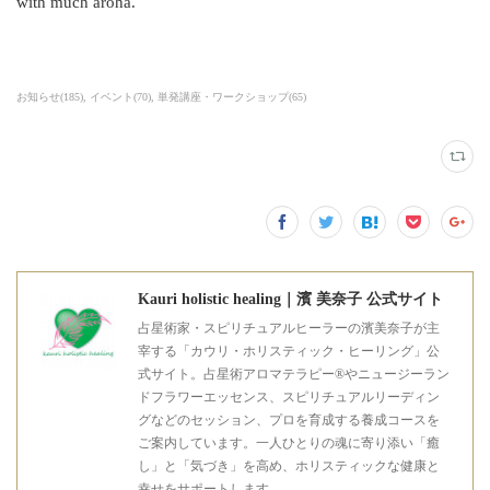
with much aroha.
お知らせ
(
185
)
イベント
(
70
)
単発講座・ワークショップ
(
65
)
Kauri holistic healing｜濱 美奈子 公式サイト
占星術家・スピリチュアルヒーラーの濱美奈子が主
宰する「カウリ・ホリスティック・ヒーリング」公
式サイト。占星術アロマテラピー®やニュージーラン
ドフラワーエッセンス、スピリチュアルリーディン
グなどのセッション、プロを育成する養成コースを
ご案内しています。一人ひとりの魂に寄り添い「癒
し」と「気づき」を高め、ホリスティックな健康と
幸せをサポートします