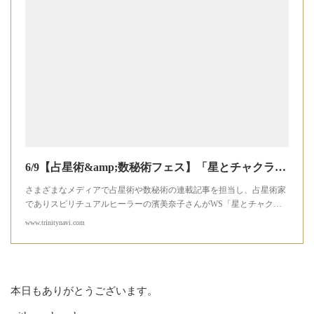
6/9【占星術&amp;数秘術フェス】「星とチャクラのシャーマニックアストロロジー」濱美奈子 | トリニティショップ
さまざまなメディアで占星術や数秘術の連載記事を担当し、占星術家
でありスピリチュアルヒーラーの濱美奈子さんがWS「星とチャク…
www.trinitynavi.com
本日もありがとうございます。