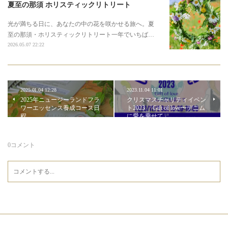
夏至の那須 ホリスティックリトリート
光が満ちる日に、あなたの中の花を咲かせる旅へ。夏
至の那須・ホリスティックリトリート一年でいちば…
2026.05.07 22:22
2025.01.04 12:28
2023.11.04 11:01
2025年ニュージーランドフラ
クリスマスチャリティイベン
ワーエッセンス養成コース日
ト2023 「Gift of love〜デニム
程
に愛を乗せて」
0
コメント