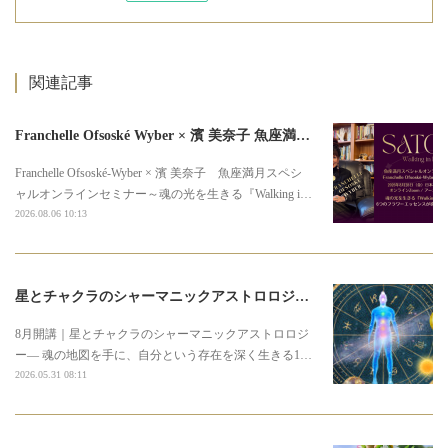
関連記事
Franchelle Ofsoské Wyber × 濱 美奈子 魚座満月スペシャルオンラインセミナー
Franchelle Ofsoské-Wyber × 濱 美奈子 魚座満月スペシ
ャルオンラインセミナー～魂の光を生きる『Walking i…
2026.08.06 10:13
星とチャクラのシャーマニックアストロロジー3期募集のお知らせ
8月開講｜星とチャクラのシャーマニックアストロロジ
ー― 魂の地図を手に、自分という存在を深く生きる1…
2026.05.31 08:11