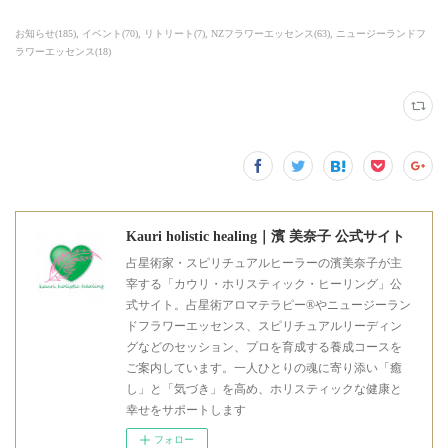
お知らせ
(
185
)
イベント
(
70
)
リトリート
(
7
)
NZフラワーエッセンス
(
63
)
ニュージーランドフ
ラワーエッセンス
(
18
)
Kauri holistic healing｜濱 美奈子 公式サイト
占星術家・スピリチュアルヒーラーの濱美奈子が主
宰する「カウリ・ホリスティック・ヒーリング」公
式サイト。占星術アロマテラピー®やニュージーラン
ドフラワーエッセンス、スピリチュアルリーディン
グなどのセッション、プロを育成する養成コースを
ご案内しています。一人ひとりの魂に寄り添い「癒
し」と「気づき」を高め、ホリスティックな健康と
幸せをサポートします
フォロー