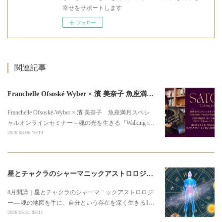
幸せをサポートします
フォロー
関連記事
Franchelle Ofsoské Wyber × 濱 美奈子 魚座満月スペシャルオンラインセミナー
Franchelle Ofsoské-Wyber × 濱 美奈子 魚座満月スペシ
ャルオンラインセミナー～魂の光を生きる『Walking i…
2026.08.06 10:13
星とチャクラのシャーマニックアストロロジー3期募集のお知らせ
8月開講｜星とチャクラのシャーマニックアストロロジ
ー― 魂の地図を手に、自分という存在を深く生きる1…
2026.05.31 08:11