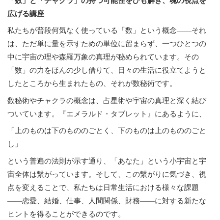
「数」と「チャクラ」の持つ可能性をひも解き、魂の視点を
広げる講座
私たちが普段何気なく使っている「数」という概念――それ
は、ただ単に量を示すための単位に留まらず、一つひとつの
中に宇宙の理や森羅万象の真理が秘められています。その
「数」の力をほんの少し借りて、日々の生活に役立てようと
したところから生まれたもの、それが数秘術です。
数秘術やチャクラの概念は、占星術や宇宙の真理と深く結び
ついています。『エメラルド・タブレット』にあるように、
「上のものは下のもののごとく、下のものは上のもののごと
し」
という普遍の法則が示す通り、「あなた」という小宇宙と宇
宙全体は繋がっています。そして、この繋がりに気づき、視
点を変えることで、私たちは日常生活における様々な課題
――恋愛、結婚、仕事、人間関係、財務――に対する新たな
ヒントを得ることができるのです。