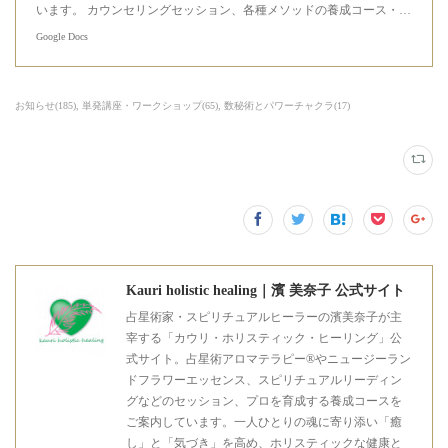
います。 カウンセリングセッション、各種メソッドの養成コース・…
Google Docs
お知らせ
(
185
)
単発講座・ワークショップ
(
65
)
数秘術とパワーチャクラ
(
17
)
Kauri holistic healing｜濱 美奈子 公式サイト
占星術家・スピリチュアルヒーラーの濱美奈子が主
宰する「カウリ・ホリスティック・ヒーリング」公
式サイト。占星術アロマテラピー®やニュージーラン
ドフラワーエッセンス、スピリチュアルリーディン
グなどのセッション、プロを育成する養成コースを
ご案内しています。一人ひとりの魂に寄り添い「癒
し」と「気づき」を高め、ホリスティックな健康と