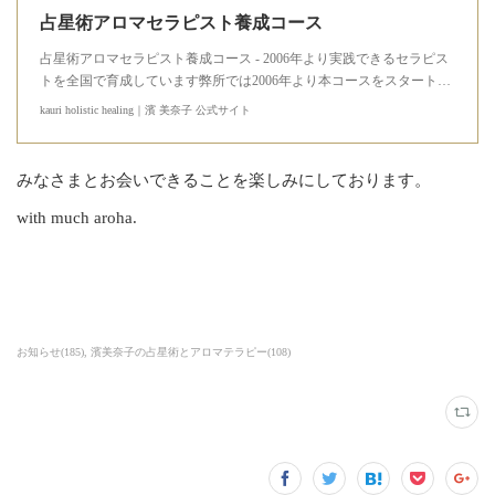
占星術アロマセラピスト養成コース
占星術アロマセラピスト養成コース - 2006年より実践できるセラピス
トを全国で育成しています弊所では2006年より本コースをスタート…
kauri holistic healing｜濱 美奈子 公式サイト
みなさまとお会いできることを楽しみにしております。
with much aroha.
お知らせ
(
185
)
濱美奈子の占星術とアロマテラピー
(
108
)