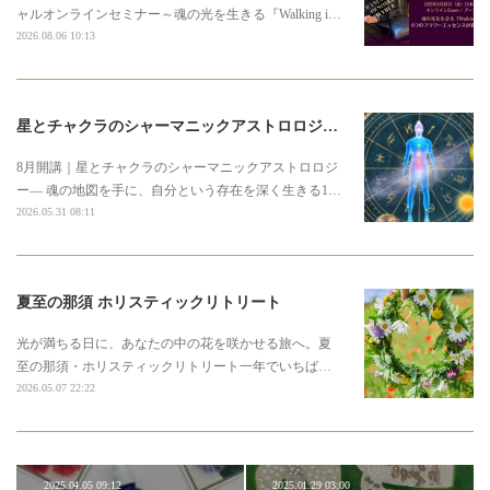
ャルオンラインセミナー～魂の光を生きる『Walking i…
2026.08.06 10:13
星とチャクラのシャーマニックアストロロジー3期募集のお知らせ
8月開講｜星とチャクラのシャーマニックアストロロジ
ー― 魂の地図を手に、自分という存在を深く生きる1…
2026.05.31 08:11
夏至の那須 ホリスティックリトリート
光が満ちる日に、あなたの中の花を咲かせる旅へ。夏
至の那須・ホリスティックリトリート一年でいちば…
2026.05.07 22:22
2025.04.05 09:12
2025.01.29 03:00