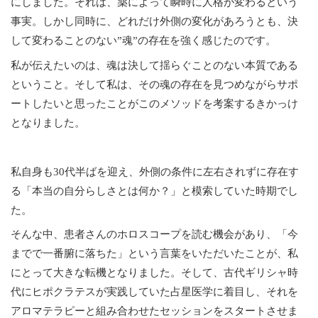
にしました。それは、薬によって瞬時に人格が変わるという
事実。しかし同時に、どれだけ外側の変化があろうとも、決
して変わることのない”魂”の存在を強く感じたのです。
私が伝えたいのは、魂は決して揺らぐことのない本質である
ということ。そして私は、その魂の存在を見つめながらサポ
ートしたいと思ったことがこのメソッドを考案するきかっけ
となりました。
私自身も30代半ばを迎え、外側の条件に左右されずに存在す
る「本当の自分らしさとは何か？」と模索していた時期でし
た。
そんな中、患者さんのホロスコープを読む機会があり、「今
までで一番腑に落ちた」という言葉をいただいたことが、私
にとって大きな転機となりました。そして、古代ギリシャ時
代にヒポクラテスが実践していた占星医学に着目し、それを
アロマテラピーと組み合わせたセッションをスタートさせま