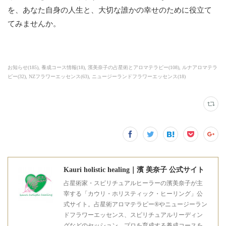
を、あなた自身の人生と、大切な誰かの幸せのために役立て
てみませんか。
お知らせ
(
185
)
養成コース情報
(
18
)
濱美奈子の占星術とアロマテラピー
(
108
)
ルナアロマテラ
ピー
(
32
)
NZフラワーエッセンス
(
63
)
ニュージーランドフラワーエッセンス
(
18
)
Kauri holistic healing｜濱 美奈子 公式サイト
占星術家・スピリチュアルヒーラーの濱美奈子が主
宰する「カウリ・ホリスティック・ヒーリング」公
式サイト。占星術アロマテラピー®やニュージーラン
ドフラワーエッセンス、スピリチュアルリーディン
グなどのセッション、プロを育成する養成コースを