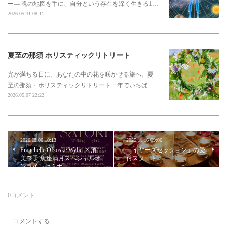
ー― 魂の地図を手に、自分という存在を深く生きる1…
2026.05.31 08:11
夏至の那須 ホリスティックリトリート
光が満ちる日に、あなたの中の花を咲かせる旅へ。夏
至の那須・ホリスティックリトリート一年でいちば…
2026.05.07 22:22
2026.08.06 10:13
2025.11.16 09:06
Franchelle Ofsoské Wyber × 濱
「イヤーズセッション」の受
美奈子 魚座満月スペシャルオ
付スタート
ンラインセミナー
0
コメント