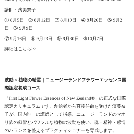
講師：濱美奈子
① 8月5日 ② 8月12日 ③ 8月19日 ④ 8月26日 ⑤ 9月2
日 ⑥ 9月9日
⑦ 9月16日 ⑧ 9月23日 ⑨ 9月30日 ➉10月7日
詳細はこちら>>
波動 × 植物の精霊｜ニュージーランドフラワーエッセンス国
際認定養成コース
「First Light Flower Essences of New Zealand®」の正式な国際
認定カリキュラムです。創始者から直接任命を受けた濱美奈
子が、国内唯一の講師として指導。ニュージーランドのマオ
リ族の叡智とパワフルな植物の波動を使い、魂・精神・感情
のバランスを整えるプラクティショナーを育成します。