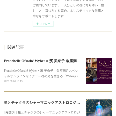
ご案内しています。一人ひとりの魂に寄り添い「癒
し」と「気づき」を高め、ホリスティックな健康と
幸せをサポートします
フォロー
関連記事
Franchelle Ofsoské Wyber × 濱 美奈子 魚座満月スペシャルオンラインセミナー
Franchelle Ofsoské-Wyber × 濱 美奈子 魚座満月スペシ
ャルオンラインセミナー～魂の光を生きる『Walking i…
2026.08.06 10:13
星とチャクラのシャーマニックアストロロジー3期募集のお知らせ
8月開講｜星とチャクラのシャーマニックアストロロジ