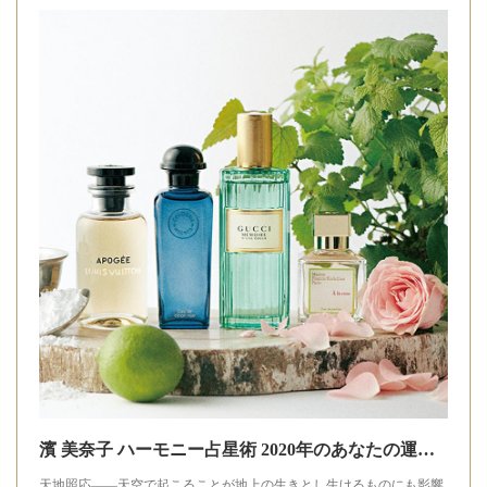
濱 美奈子 ハーモニー占星術 2020年のあなたの運勢と 開運フレグランス - T JAPAN:The New York Times Style Magazine 公式サイト
天地照応――天空で起こることが地上の生きとし生けるものにも影響