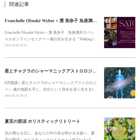
関連記事
Franchelle Ofsoské Wyber × 濱 美奈子 魚座満月スペシャルオンラインセミナー
Franchelle Ofsoské-Wyber × 濱 美奈子 魚座満月スペシ
ャルオンラインセミナー～魂の光を生きる『Walking i…
2026.08.06 10:13
星とチャクラのシャーマニックアストロロジー3期募集のお知らせ
8月開講｜星とチャクラのシャーマニックアストロロジ
ー― 魂の地図を手に、自分という存在を深く生きる1…
2026.05.31 08:11
夏至の那須 ホリスティックリトリート
光が満ちる日に、あなたの中の花を咲かせる旅へ。夏
至の那須・ホリスティックリトリート一年でいちば…