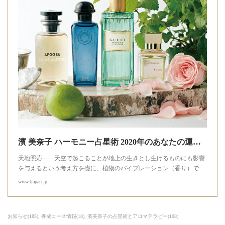
濱 美奈子 ハーモニー占星術 2020年のあなたの運勢と 開運フレグランス - T JAPAN:The New York Times Style Magazine 公式サイト
天地照応――天空で起こることが地上の生きとし生けるものにも影響
を与えるという考え方を礎に、植物のバイブレーション（香り）で…
www.tjapan.jp
お知らせ
(
185
)
養成コース情報
(
18
)
濱美奈子の占星術とアロマテラピー
(
108
)