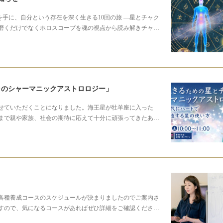
を手に、自分という存在を深く生きる10回の旅 ―星とチャク
磨くだけでなくホロスコープを魂の視点から読み解きチャ…
ラのシャーマニックアストロロジー」
しさせていただくことになりました。海王星が牡羊座に入った
まで親や家族、社会の期待に応えて十分に頑張ってきたあ…
各種養成コースのスケジュールが決まりましたのでご案内さ
すので、気になるコースがあればぜひ詳細をご確認くださ…