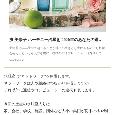
濱 美奈子 ハーモニー占星術 2020年のあなたの運勢と 開運フレグランス - T JAPAN:The New York Times Style Magazine 公式サイト
天地照応――天空で起こることが地上の生きとし生けるものにも影響
を与えるという考え方を礎に、植物のバイブレーション（香り）で…
www.tjapan.jp
水瓶座は”ネットワーク”を象徴します。
ネットワークは人や組織のつながりを指しますが
それ以外に通信やコンピューターの連携も表します。
今回の土星の水瓶座入りは、
家、会社、学校、施設、団体など大小の集団が従来の枠や制