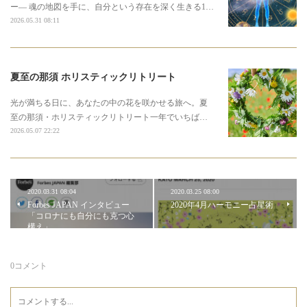
ー― 魂の地図を手に、自分という存在を深く生きる1…
2026.05.31 08:11
夏至の那須 ホリスティックリトリート
光が満ちる日に、あなたの中の花を咲かせる旅へ。夏
至の那須・ホリスティックリトリート一年でいちば…
2026.05.07 22:22
2020.03.31 08:04
2020.03.25 08:00
Forbes JAPAN インタビュー
2020年4月ハーモニー占星術
「コロナにも自分にも克つ心
構え」
0
コメント