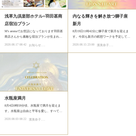
浅草九倶楽部ホテル×羽田甚商
内なる輝きを解き放つ獅子座
店宿泊プラン
新月
M's aromaでお世話になっております羽田甚
8月19日11時42分に獅子座で新月を迎えま
商店さんから素敵な宿泊プランが生まれ…
す。今回も新月の瞑想ワークを予定して…
お
知らせ
濱
美奈子の占星術とアロマテラピー
2020.08.17 08:42
2020.08.15 23:00
イベント
単発講座・ワークショップ
水瓶座満月
8月4日0時59分頃、水瓶座で満月を迎えま
す。水瓶座は自由と平等を愛し、すべて…
濱
美奈子の占星術とアロマテラピー
2020.08.03 08:22
ルナアロマテラピー