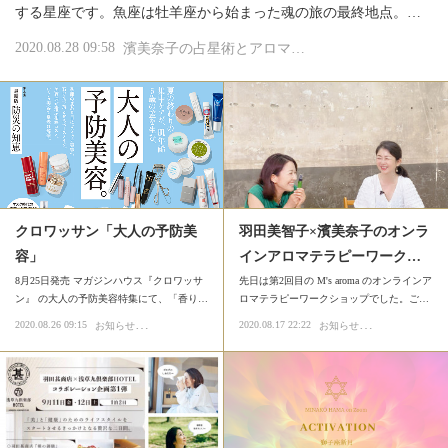
する星座です。魚座は牡羊座から始まった魂の旅の最終地点。…
2020.08.28 09:58
濱美奈子の占星術とアロマテラピー
ルナアロマテ
クロワッサン「大人の予防美
羽田美智子×濱美奈子のオンラ
容」
インアロマテラピーワーク…
8月25日発売 マガジンハウス『クロワッサ
先日は第2回目の M's aroma のオンラインア
ン』 の大人の予防美容特集にて、「香り…
ロマテラピーワークショップでした。ご…
お
知らせ
お
知らせ
2020.08.26 09:15
2020.08.17 22:22
メディア掲載
イベント
単発講