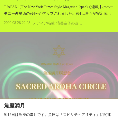
TJAPAN（The New York Times Style Magazine Japan)で連載中のハー
モニー占星術の9月号がアップされました。9月は星々が安定感…
2020.08.28 22:23
メディア掲載
濱美奈子の占星術とアロマテラピー
魚座満月
9月2日は魚座の満月です。魚座は「スピリチュアリティ」に関連