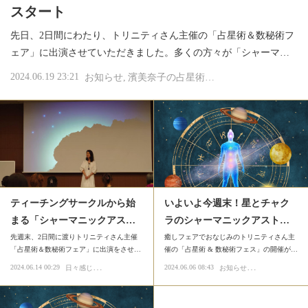
スタート
先日、2日間にわたり、トリニティさん主催の「占星術＆数秘術フ
ェア」に出演させていただきました。多くの方々が「シャーマ…
2024.06.19 23:21
お知らせ
濱美奈子の占星術とアロマテラピー
コン
ティーチングサークルから始
いよいよ今週末！星とチャク
まる「シャーマニックアス…
ラのシャーマニックアスト…
先週末、2日間に渡りトリニティさん主催
癒しフェアでおなじみのトリニティさん主
「占星術＆数秘術フェア」に出演をさせ…
催の「占星術 & 数秘術フェス」の開催が…
日
々感じたこと
お
知らせ
2024.06.14 00:29
2024.06.06 08:43
お知らせ
イベント
単発講座・ワークショップ
イベント
濱美奈子の
単発講