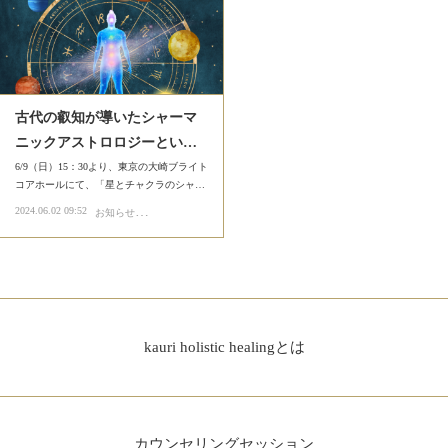
古代の叡知が導いたシャーマ
ニックアストロロジーとい…
6/9（日）15：30より、東京の大崎ブライト
コアホールにて、「星とチャクラのシャ…
お
知らせ
2024.06.02 09:52
メディア掲載
単発講座・ワークショップ
濱美奈子の占星術とアロ
kauri holistic healingとは
カウンセリングセッション