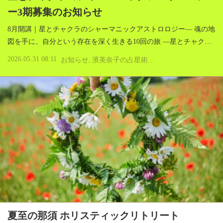
ー3期募集のお知らせ
8月開講｜星とチャクラのシャーマニックアストロロジー― 魂の地
図を手に、自分という存在を深く生きる10回の旅 ―星とチャク…
2026.05.31 08:11
お知らせ
濱美奈子の占星術とアロマテラピー
スピ
夏至の那須 ホリスティックリトリート