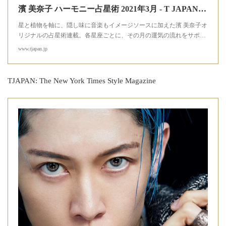
濱 美奈子 ハーモニー占星術 2021年3月 - T JAPAN:The New York Times Style Magazine 公式サイト
星と植物を軸に、隠し味に音楽もイメージソースに加えた濱 美奈子オ
リジナルの占星術連載。各星座ごとに、その月の運気の流れをサポ…
www.tjapan.jp
TJAPAN: The New York Times Style Magazine