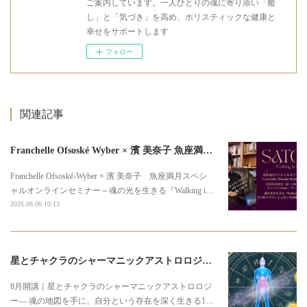
ご案内しています。一人ひとりの魂に寄り添い「癒
し」と「気づき」を高め、ホリスティックな健康と
幸せをサポートします
フォロー
関連記事
Franchelle Ofsoské Wyber × 濱 美奈子 魚座満月スペシャルオンラインセミナー
Franchelle Ofsoské-Wyber × 濱 美奈子 魚座満月スペシ
ャルオンラインセミナー～魂の光を生きる『Walking i…
2026.08.06 10:13
星とチャクラのシャーマニックアストロロジー3期募集のお知らせ
8月開講｜星とチャクラのシャーマニックアストロロジ
ー― 魂の地図を手に、自分という存在を深く生きる1…