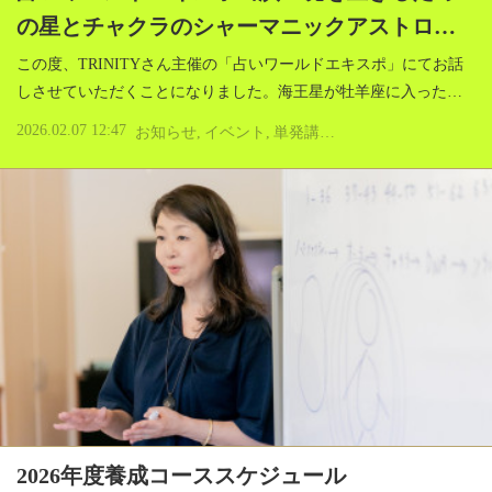
の星とチャクラのシャーマニックアストロ…
この度、TRINITYさん主催の「占いワールドエキスポ」にてお話
しさせていただくことになりました。海王星が牡羊座に入った…
2026.02.07 12:47
お知らせ
イベント
単発講座・ワークショップ
濱
2026年度養成コーススケジュール