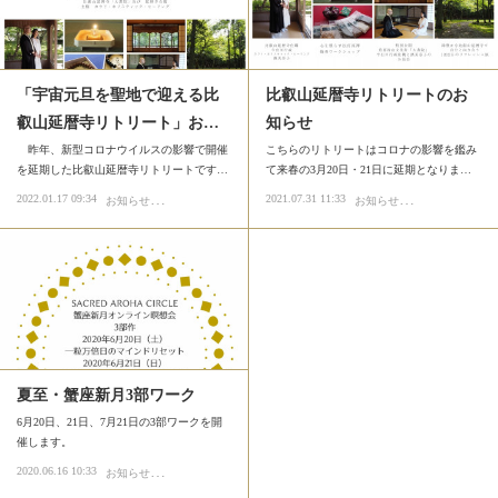
「宇宙元旦を聖地で迎える比
比叡山延暦寺リトリートのお
叡山延暦寺リトリート」お…
知らせ
昨年、新型コロナウイルスの影響で開催
こちらのリトリートはコロナの影響を鑑み
を延期した比叡山延暦寺リトリートです…
て来春の3月20日・21日に延期となりま…
お
知らせ
お
知らせ
2022.01.17 09:34
2021.07.31 11:33
イベント
単発講座・ワークショップ
リトリート
イベント
単発講
夏至・蟹座新月3部ワーク
6月20日、21日、7月21日の3部ワークを開
催します。
お
知らせ
2020.06.16 10:33
イベント
リトリート