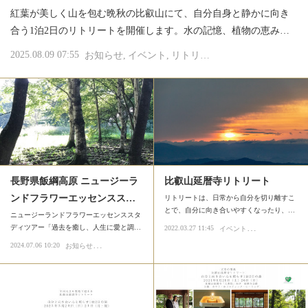
紅葉が美しく山を包む晩秋の比叡山にて、自分自身と静かに向き
合う1泊2日のリトリートを開催します。水の記憶、植物の恵み…
2025.08.09 07:55
お知らせ
イベント
リトリート
長野県飯綱高原 ニュージーラ
比叡山延暦寺リトリート
ンドフラワーエッセンスス…
リトリートは、日常から自分を切り離すこ
とで、自分に向き合いやすくなったり、…
ニュージーランドフラワーエッセンススタ
イ
ベント
ディツアー「過去を癒し、人生に愛と調…
2022.03.27 11:45
単発講座・ワーク
お
知らせ
2024.07.06 10:20
イベント
リトリート
NZフラワーエッセンス
ニュージーランドフ