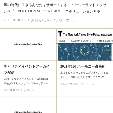
風の時代に生きるあなたをサポートするニュージーランドエッセ
ンス『 EVOLUTION SUPPORT 2021 （エボリューションサポー…
2021.01.28 23:03
お知らせ
NZフラワーエッセンス
チャリティイベントアーカイ
2021年1月 ハーモニー占星術
ブ配信
あけましておめでとうございます。今年も
よろしくお願いいたします。TJAPANで…
先のチャリティーイベント「Supporting
メ
ディア掲載
Maggie's Tokyo クリスマスチャリティイ…
2021.01.02 00:33
濱美奈子の占
お
知らせ
2021.01.16 10:18
イベント